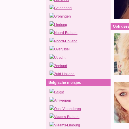
Gelderland
Groningen
Limburg
Ook deze
Noord-Brabant
Noord-Holland
Overijssel
Utrecht
Zeeland
Zuid-Holland
Belgische meisjes
België
Antwerpen
Oost-Vlaanderen
Vlaams-Brabant
Vlaams-Limburg