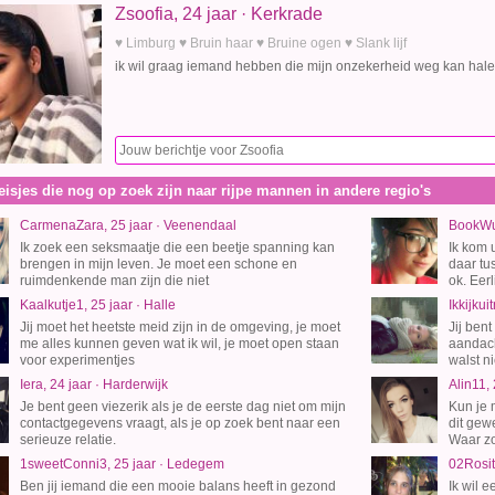
Zsoofia, 24 jaar · Kerkrade
♥ Limburg ♥ Bruin haar ♥ Bruine ogen ♥ Slank lijf
ik wil graag iemand hebben die mijn onzekerheid weg kan halen.
isjes die nog op zoek zijn naar rijpe mannen in andere regio's
CarmenaZara, 25 jaar · Veenendaal
BookWur
Ik zoek een seksmaatje die een beetje spanning kan
Ik kom u
brengen in mijn leven. Je moet een schone en
daar tu
ruimdenkende man zijn die niet
ok. Eerli
Kaalkutje1, 25 jaar · Halle
Ikkijkui
Jij moet het heetste meid zijn in de omgeving, je moet
Jij ben
me alles kunnen geven wat ik wil, je moet open staan
aandach
voor experimentjes
walst ni
Iera, 24 jaar · Harderwijk
Alin11,
Je bent geen viezerik als je de eerste dag niet om mijn
Kun je 
contactgegevens vraagt, als je op zoek bent naar een
dit gew
serieuze relatie.
Waar zo
1sweetConni3, 25 jaar · Ledegem
02Rosit
Ben jij iemand die een mooie balans heeft in gezond
Ik wil 