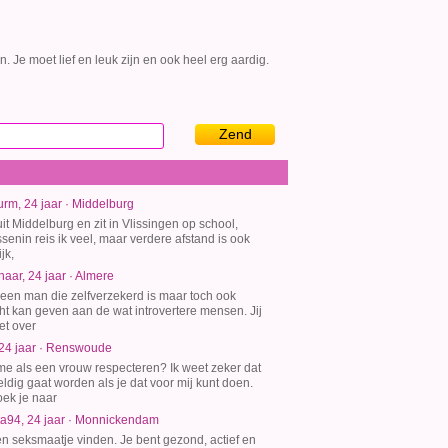
 Je moet lief en leuk zijn en ook heel erg aardig.
Zend
m, 24 jaar · Middelburg
it Middelburg en zit in Vlissingen op school,
ssenin reis ik veel, maar verdere afstand is ook
jk,
tnaar, 24 jaar · Almere
t een man die zelfverzekerd is maar toch ook
t kan geven aan de wat introvertere mensen. Jij
et over
 24 jaar · Renswoude
me als een vrouw respecteren? Ik weet zeker dat
eldig gaat worden als je dat voor mij kunt doen.
ek je naar
a94, 24 jaar · Monnickendam
een seksmaatje vinden. Je bent gezond, actief en