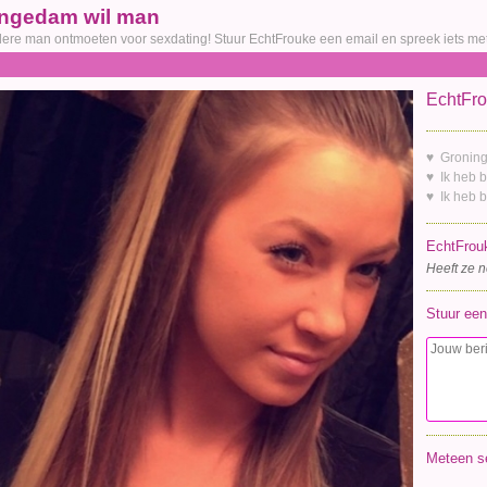
pingedam wil man
udere man ontmoeten voor sexdating! Stuur EchtFrouke een email en spreek iets met
EchtFro
♥ Gronin
♥ Ik heb b
♥ Ik heb 
EchtFrouk
Heeft ze n
Stuur een
Meteen s