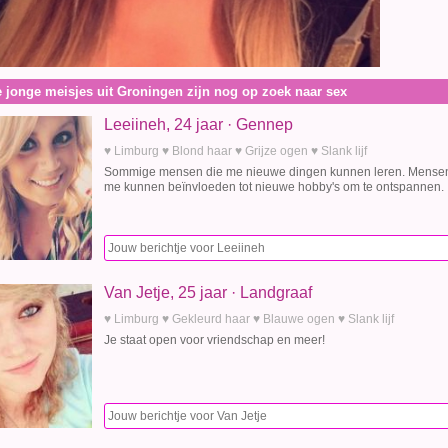
 jonge meisjes uit Groningen zijn nog op zoek naar sex
Leeiineh, 24 jaar · Gennep
♥ Limburg ♥ Blond haar ♥ Grijze ogen ♥ Slank lijf
Sommige mensen die me nieuwe dingen kunnen leren. Mensen 
me kunnen beïnvloeden tot nieuwe hobby's om te ontspannen.
Van Jetje, 25 jaar · Landgraaf
♥ Limburg ♥ Gekleurd haar ♥ Blauwe ogen ♥ Slank lijf
Je staat open voor vriendschap en meer!