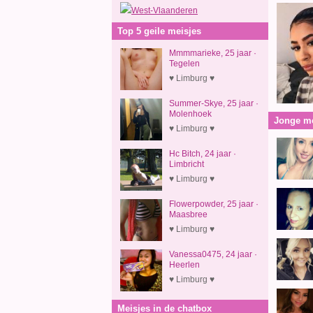
West-Vlaanderen
Top 5 geile meisjes
Mmmmarieke, 25 jaar ·
Tegelen
♥ Limburg ♥
Summer-Skye, 25 jaar ·
Molenhoek
Jonge me
♥ Limburg ♥
Hc Bitch, 24 jaar ·
Limbricht
♥ Limburg ♥
Flowerpowder, 25 jaar ·
Maasbree
♥ Limburg ♥
Vanessa0475, 24 jaar ·
Heerlen
♥ Limburg ♥
Meisjes in de chatbox