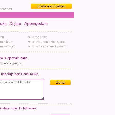
Gratis Aanmelden
 haar af!
uke, 23 jaar · Appingedam
gen
♥ Ik rook niet
ruin haar
♥ Ik heb geen tatoeages's
bruine ogen
♥ Ik heb een slank lichaam
e is op zoek naar:
og niet ingevuld
 berichtje aan EchtFrouke
Zend
exdaten met EchtFrouke